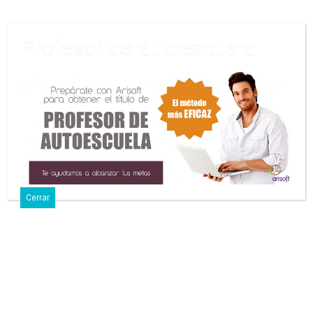
Profesor de autoescuela
12 Septiembre, 2019 • No Comments
Test Profesor De Formación Vial 1ª
Evaluación
Compartir
Publicar en
Pin
Correo
SMS
Cerrar
Twitter
electrónico