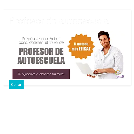
Profesor de autoescuela
26 Julio, 2013 • Sin Comentarios
Simulador De Conducción
DriveSim
Comparte
Tuitea
Pin
Envía
SMS
Cerrar