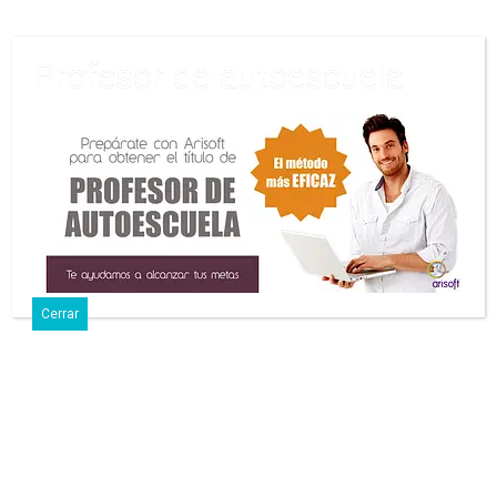
Profesor de autoescuela
7 Marzo, 2025 • Sin Comentarios
Nueva Normativa Que Regulará La
Formación Para El Permiso De
Conducción De La Clase A
Cerrar
Comparte
Tuitea
Pin
Envía
SMS