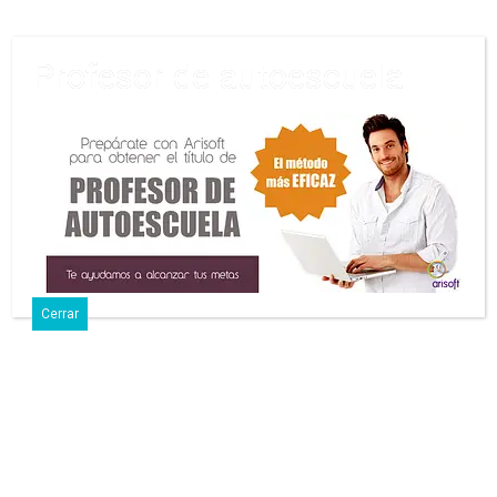
Profesor de autoescuela
9 Enero, 2025 • Sin Comentarios
Convocatoria De 140 Plazas Del
Cuerpo General Administrativo De
La Administración Del Estado,
Especialidad De Tráfico
Cerrar
Comparte
Tuitea
Pin
Envía
SMS
El Boletín Oficial del Estado (BOE) ha publicado el 28 de
noviembre de 2024 nueva convocatoria para el
Cuerpo
General Administrativo de la Administración del