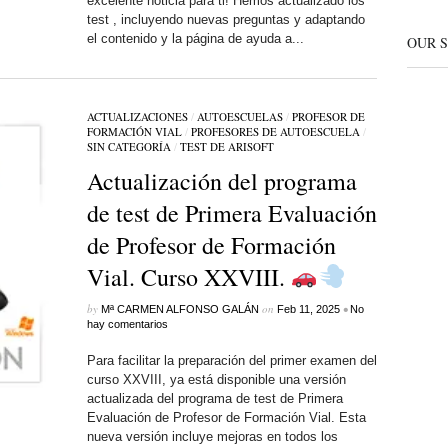
excelente noticia para ti! Hemos actualizado los
test , incluyendo nuevas preguntas y adaptando
el contenido y la página de ayuda a...
OUR 
ACTUALIZACIONES
/
AUTOESCUELAS
/
PROFESOR DE
FORMACIÓN VIAL
/
PROFESORES DE AUTOESCUELA
/
SIN CATEGORÍ­A
/
TEST DE ARISOFT
Actualización del programa
de test de Primera Evaluación
de Profesor de Formación
Vial. Curso XXVIII.
by
on
•
Mª CARMEN ALFONSO GALÁN
Feb 11, 2025
No
hay comentarios
Para facilitar la preparación del primer examen del
curso XXVIII, ya está disponible una versión
actualizada del programa de test de Primera
Evaluación de Profesor de Formación Vial. Esta
nueva versión incluye mejoras en todos los