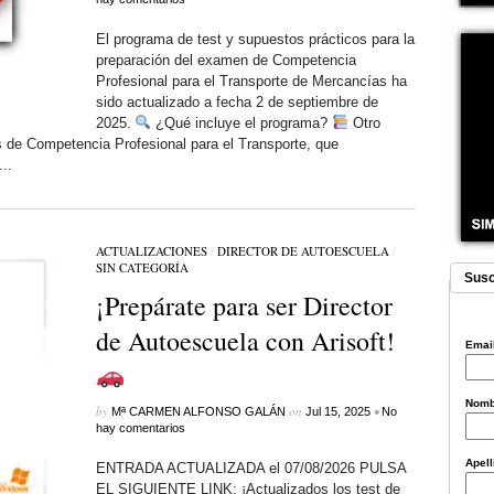
El programa de test y supuestos prácticos para la
preparación del examen de Competencia
Profesional para el Transporte de Mercancías ha
sido actualizado a fecha 2 de septiembre de
2025.
¿Qué incluye el programa?
Otro
s de Competencia Profesional para el Transporte, que
..
ACTUALIZACIONES
/
DIRECTOR DE AUTOESCUELA
/
SIN CATEGORÍ­A
Susc
¡Prepárate para ser Director
de Autoescuela con Arisoft!
Emai
Nom
by
on
•
Mª CARMEN ALFONSO GALÁN
Jul 15, 2025
No
hay comentarios
Apel
ENTRADA ACTUALIZADA el 07/08/2026 PULSA
EL SIGUIENTE LINK: ¡Actualizados los test de