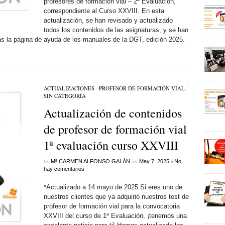
profesores de formación vial – 2ª Evaluación,
correspondiente al Curso XXVIII. En esta
actualización, se han revisado y actualizado
todos los contenidos de las asignaturas, y se han
as la página de ayuda de los manuales de la DGT, edición 2025.
ACTUALIZACIONES
/
PROFESOR DE FORMACIÓN VIAL
/
SIN CATEGORÍ­A
Actualización de contenidos
de profesor de formación vial
1ª evaluación curso XXVIII
by
on
•
Mª CARMEN ALFONSO GALÁN
May 7, 2025
No
hay comentarios
*Actualizado a 14 mayo de 2025 Si eres uno de
nuestros clientes que ya adquirió nuestros test de
profesor de formación vial para la convocatoria
XXVIII del curso de 1ª Evaluación, ¡tenemos una