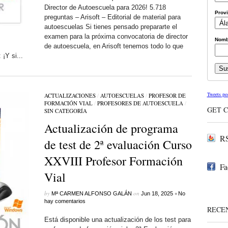
Director de Autoescuela para 2026! 5.718
Prov
preguntas – Arisoft – Editorial de material para
autoescuelas Si tienes pensado prepararte el
examen para la próxima convocatoria de director
Nomb
de autoescuela, en Arisoft tenemos todo lo que
¡Y si...
Tweets po
ACTUALIZACIONES
/
AUTOESCUELAS
/
PROFESOR DE
FORMACIÓN VIAL
/
PROFESORES DE AUTOESCUELA
/
GET 
SIN CATEGORÍ­A
Actualización de programa
RS
de test de 2ª evaluación Curso
XXVIII Profesor Formación
Fa
Vial
by
on
•
Mª CARMEN ALFONSO GALÁN
Jun 18, 2025
No
hay comentarios
RECE
Está disponible una actualización de los test para