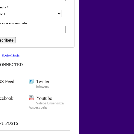
incia
*
re de autoescuela
r @ArisoftSpain
CONNECTED
S Feed
Twitter
followers
cebook
Youtube
Ví­deos Enseñanza
Autoescuela
NT POSTS