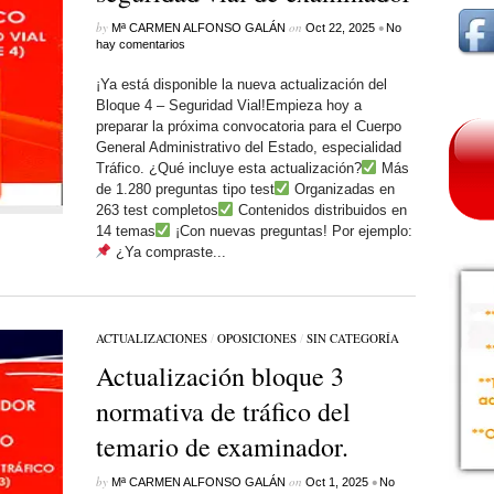
by
on
•
Mª CARMEN ALFONSO GALÁN
Oct 22, 2025
No
hay comentarios
¡Ya está disponible la nueva actualización del
Bloque 4 – Seguridad Vial!Empieza hoy a
preparar la próxima convocatoria para el Cuerpo
General Administrativo del Estado, especialidad
Tráfico. ¿Qué incluye esta actualización?
Más
de 1.280 preguntas tipo test
Organizadas en
263 test completos
Contenidos distribuidos en
14 temas
¡Con nuevas preguntas! Por ejemplo:
¿Ya compraste...
ACTUALIZACIONES
/
OPOSICIONES
/
SIN CATEGORÍ­A
Actualización bloque 3
normativa de tráfico del
temario de examinador.
by
on
•
Mª CARMEN ALFONSO GALÁN
Oct 1, 2025
No