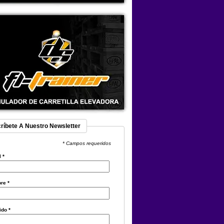
ríbete A Nuestro Newsletter
* Campos requeridos
l
*
bre
*
lido
*