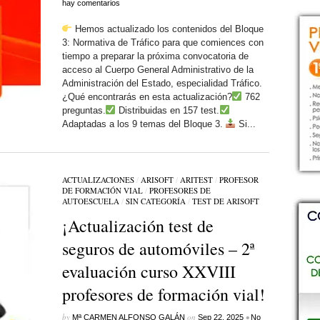
hay comentarios
Hemos actualizado los contenidos del Bloque
3: Normativa de Tráfico para que comiences con
tiempo a preparar la próxima convocatoria de
acceso al Cuerpo General Administrativo de la
Administración del Estado, especialidad Tráfico.
¿Qué encontrarás en esta actualización?
762
preguntas.
Distribuidas en 157 test.
Adaptadas a los 9 temas del Bloque 3.
Si...
ACTUALIZACIONES
/
ARISOFT
/
ARITEST
/
PROFESOR
DE FORMACIÓN VIAL
/
PROFESORES DE
AUTOESCUELA
/
SIN CATEGORÍ­A
/
TEST DE ARISOFT
¡Actualización test de
seguros de automóviles – 2ª
evaluación curso XXVIII
profesores de formación vial!
by
on
•
Mª CARMEN ALFONSO GALÁN
Sep 22, 2025
No