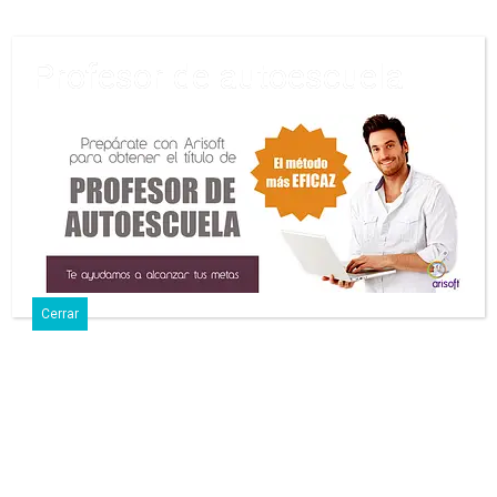
Profesor de autoescuela
4 Febrero, 2025 • Sin Comentarios
Balance De Siniestralidad Vial En
Enero: Menos Víctimas, Pero Más
Peatones Afectados
Cerrar
Comparte
Tuitea
Pin
Envía
SMS